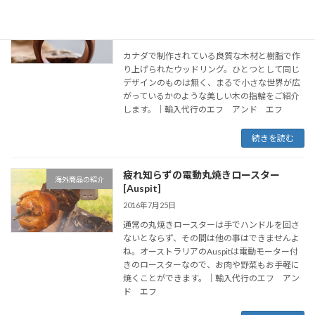
世界にひとつだけの美しいウッドリン
海外商品の紹介
グ [Secret Wood]
2016年8月1日
カナダで制作されている良質な木材と樹脂で作
り上げられたウッドリング。ひとつとして同じ
デザインのものは無く、まるで小さな世界が広
がっているかのような美しい木の指輪をご紹介
します。｜輸入代行のエフ アンド エフ
続きを読む
疲れ知らずの電動丸焼きロースター
海外商品の紹介
[Auspit]
2016年7月25日
通常の丸焼きロースターは手でハンドルを回さ
ないとならず、その間は他の事はできませんよ
ね。オーストラリアのAuspitは電動モーター付
きのロースターなので、お肉や野菜もお手軽に
焼くことができます。｜輸入代行のエフ アン
ド エフ