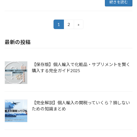
続きを読む
投
1
2
»
固
固
定
定
稿
ペ
ペ
最新の投稿
ー
ー
ナ
ジ
ジ
ビ
ゲ
【保存版】個人輸入で化粧品・サプリメントを賢く
購入する完全ガイド2025
ー
シ
ョ
【完全解説】個人輸入の関税っていくら？損しない
ン
ための知識まとめ